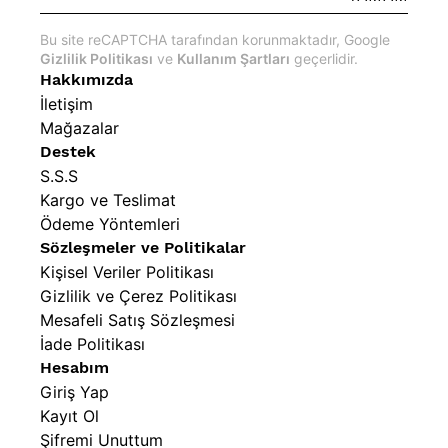
Bu site reCAPTCHA tarafından korunmaktadır, Google
Gizlilik Politikası
ve
Kullanım Şartları
geçerlidir.
Hakkımızda
İletişim
Mağazalar
Destek
S.S.S
Kargo ve Teslimat
Ödeme Yöntemleri
Sözleşmeler ve Politikalar
Kişisel Veriler Politikası
Gizlilik ve Çerez Politikası
Mesafeli Satış Sözleşmesi
İade Politikası
Hesabım
Giriş Yap
Kayıt Ol
Şifremi Unuttum