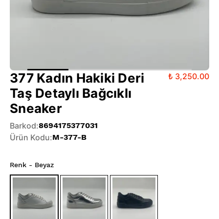
377 Kadın Hakiki Deri
₺ 3,250.00
Taş Detaylı Bağcıklı
Sneaker
Barkod
:
8694175377031
Ürün Kodu
:
M-377-B
Renk
- Beyaz