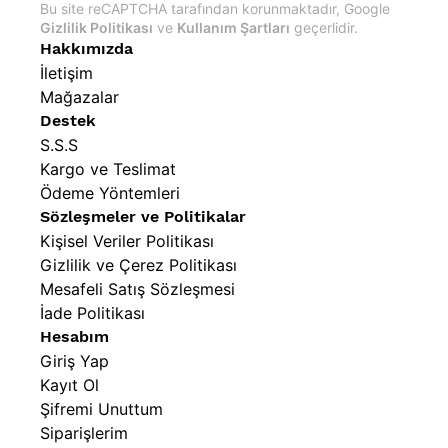
Bu site reCAPTCHA tarafından korunmaktadır, Google
Gizlilik Politikası
ve
Kullanım Şartları
geçerlidir.
Hakkımızda
İletişim
Mağazalar
Destek
S.S.S
Kargo ve Teslimat
Ödeme Yöntemleri
Sözleşmeler ve Politikalar
Kişisel Veriler Politikası
Gizlilik ve Çerez Politikası
Mesafeli Satış Sözleşmesi
İade Politikası
Hesabım
Giriş Yap
Kayıt Ol
Şifremi Unuttum
Siparişlerim