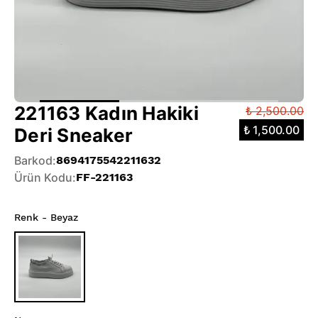
221163 Kadın Hakiki
₺ 2,500.00
₺ 1,500.00
Deri Sneaker
Barkod
:
8694175542211632
Ürün Kodu
:
FF-221163
Renk
- Beyaz