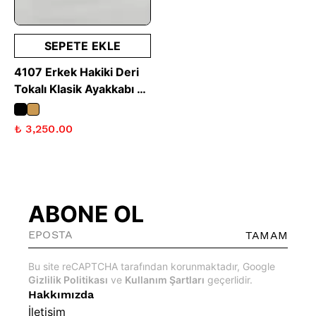
SEPETE EKLE
4107 Erkek Hakiki Deri
Tokalı Klasik Ayakkabı -
Vizon Süet
₺ 3,250.00
ABONE OL
TAMAM
Bu site reCAPTCHA tarafından korunmaktadır, Google
Gizlilik Politikası
ve
Kullanım Şartları
geçerlidir.
Hakkımızda
İletişim