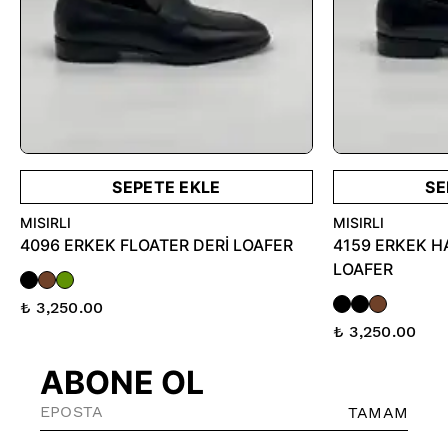
SEPETE EKLE
SE
MISIRLI
MISIRLI
4096 ERKEK FLOATER DERİ LOAFER
4159 ERKEK HA
LOAFER
₺ 3,250.00
₺ 3,250.00
ABONE OL
TAMAM