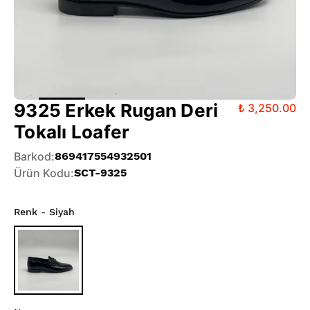
9325 Erkek Rugan Deri
₺ 3,250.00
Tokalı Loafer
Barkod
:
869417554932501
Ürün Kodu
:
SCT-9325
Renk
- Siyah