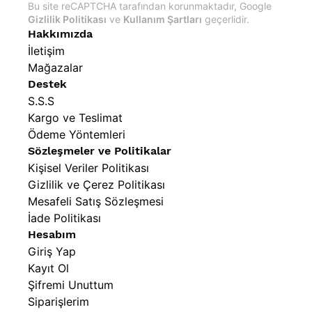
Bu site reCAPTCHA tarafından korunmaktadır, Google
Gizlilik Politikası
ve
Kullanım Şartları
geçerlidir.
Hakkımızda
İletişim
Mağazalar
Destek
S.S.S
Kargo ve Teslimat
Ödeme Yöntemleri
Sözleşmeler ve Politikalar
Kişisel Veriler Politikası
Gizlilik ve Çerez Politikası
Mesafeli Satış Sözleşmesi
İade Politikası
Hesabım
Giriş Yap
Kayıt Ol
Şifremi Unuttum
Siparişlerim