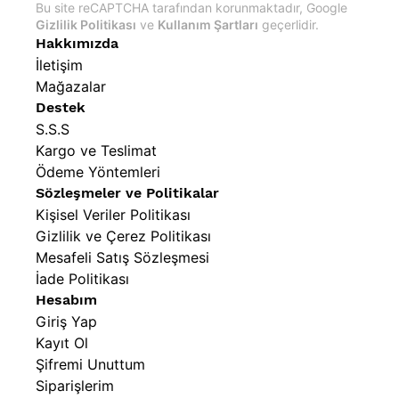
Bu site reCAPTCHA tarafından korunmaktadır, Google
Gizlilik Politikası
ve
Kullanım Şartları
geçerlidir.
Hakkımızda
İletişim
Mağazalar
Destek
S.S.S
Kargo ve Teslimat
Ödeme Yöntemleri
Sözleşmeler ve Politikalar
Kişisel Veriler Politikası
Gizlilik ve Çerez Politikası
Mesafeli Satış Sözleşmesi
İade Politikası
Hesabım
Giriş Yap
Kayıt Ol
Şifremi Unuttum
Siparişlerim