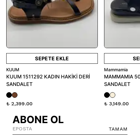
SEPETE EKLE
SE
KUUM
Mammamia
KUUM 1511292 KADIN HAKİKİ DERİ
MAMMAMIA 504
SANDALET
SANDALET
₺ 2,399.00
₺ 3,149.00
ABONE OL
TAMAM