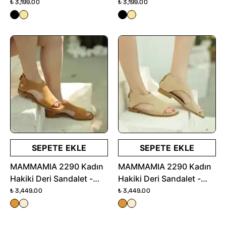
Siyah
Rose
₺ 3,199.00
₺ 3,199.00
SEPETE EKLE
SEPETE EKLE
MAMMAMIA 2290 Kadın
MAMMAMIA 2290 Kadın
Hakiki Deri Sandalet -
Hakiki Deri Sandalet -
Taba Süet
Kum Süet
₺ 3,449.00
₺ 3,449.00