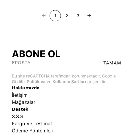
1
2
3
ABONE OL
TAMAM
Bu site reCAPTCHA tarafından korunmaktadır, Google
Gizlilik Politikası
ve
Kullanım Şartları
geçerlidir.
Hakkımızda
İletişim
Mağazalar
Destek
S.S.S
Kargo ve Teslimat
Ödeme Yöntemleri