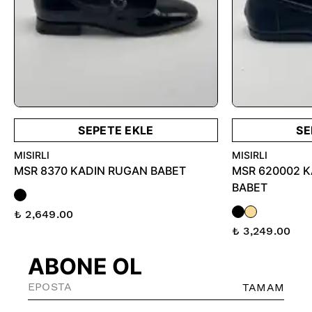
SEPETE EKLE
SE
MISIRLI
MISIRLI
MSR 8370 KADIN RUGAN BABET
MSR 620002 K
BABET
₺ 2,649.00
₺ 3,249.00
ABONE OL
TAMAM