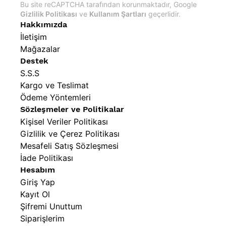
Bu site reCAPTCHA tarafından korunmaktadır, Google
Gizlilik Politikası
ve
Kullanım Şartları
geçerlidir.
Hakkımızda
İletişim
Mağazalar
Destek
S.S.S
Kargo ve Teslimat
Ödeme Yöntemleri
Sözleşmeler ve Politikalar
Kişisel Veriler Politikası
Gizlilik ve Çerez Politikası
Mesafeli Satış Sözleşmesi
İade Politikası
Hesabım
Giriş Yap
Kayıt Ol
Şifremi Unuttum
Siparişlerim